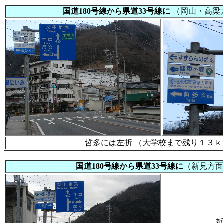
国道180号線から県道33号線に
（岡山・高梁
哲多には左折 （大学校まで残り１３ｋ
国道180号線から県道33号線に
（新見方面