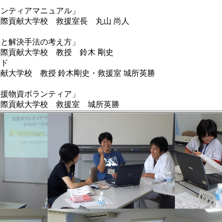
ティアマニュアル」
献大学校 救援室長 丸山 尚人
習
解決手法の考え方」
献大学校 教授 鈴木 剛史
ド
大学校 教授 鈴木剛史・救援室 城所英勝
物資ボランティア」
献大学校 救援室 城所英勝