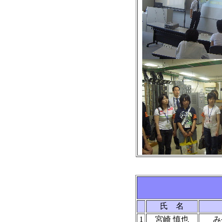
氏 名
1
宮崎 慎也
み