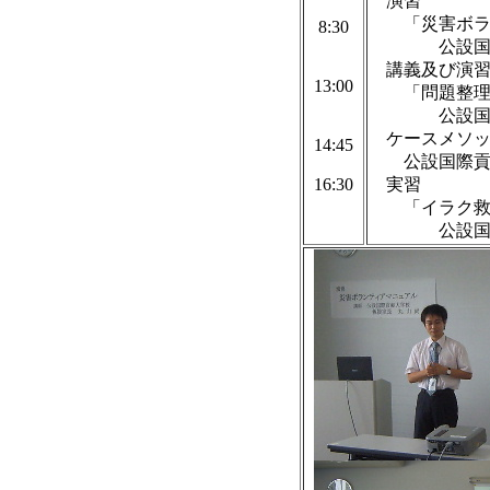
演習
「災害ボラン
8:30
公設国際貢
講義及び演
13:00
「問題整理と
公設国際貢
ケースメソッ
14:45
公設国際貢献
16:30
実習
「イラク救援
公設国際貢