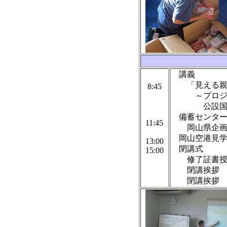
講義
「見える親切
8:45
～プロジェ
公設国際貢
備蓄センター
11:45
岡山県企画振
岡山空港見学
13:00
閉講式
15:00
修了証書授
閉講挨拶 岡
閉講挨拶 公