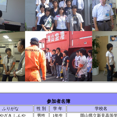
参加者名簿
ふりがな
性 別
学 年
学校名
やざき しんや
男性
1年生
岡山県立新見高等