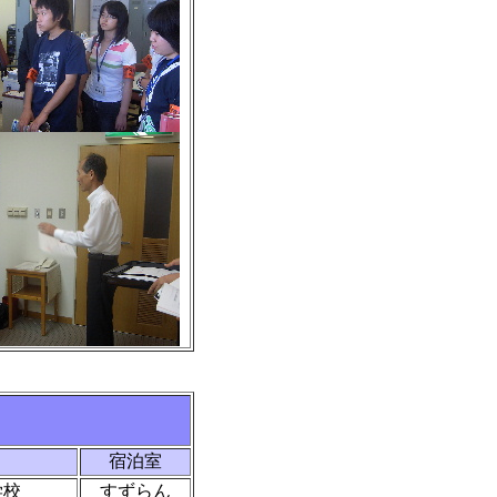
宿泊室
学校
すずらん