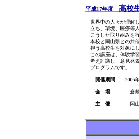
高校
平成17年度
世界中の人々が理解し
立ち、環境、医療等人
こうした取り組みを行
本校と岡山県との共催
担う高校生を対象にし
この講座は、体験学習
考え討議し、意見発表
プログラムです。
開催期間
2005年
会 場
倉敷市
主 催
岡山県