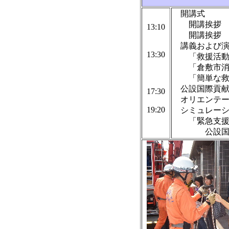
開講式
開講挨拶 岡
13:10
開講挨拶 公
講義および演
13:30
「救援活動に
「倉敷市消防
「簡単な救
公設国際貢献
17:30
オリエンテー
19:20
シミュレーシ
「緊急支援模
公設国際貢