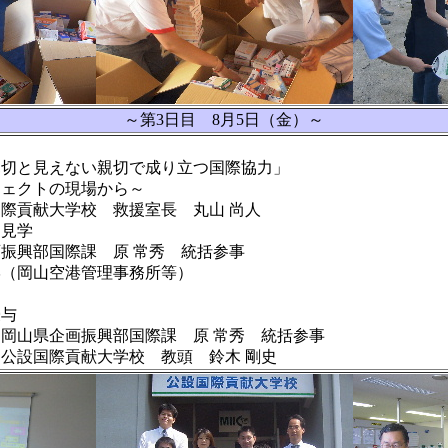
～第3日目 8月5日（金）～
と見えない親切で成り立つ国際協力」
クトの現場から～
献大学校 救援室長 丸山 尚人
見学
興部国際課 原 常秀 統括参事
（岡山空港管理事務所等）
与
山県企画振興部国際課 原 常秀 統括参事
設国際貢献大学校 教頭 鈴木 剛史