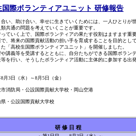
生国際ボランティアユニット 研修報告
合い、助け合い、幸せに生きていくためには、一人ひとりが
類共通の問題を考えていくことが重要です。
っていく上で、国際ボランティアの果たす役割はますます重要
で、将来の国際貢献活動の担い手を育成することを目的として
た「高校生国際ボランティアユニット」を開催しました。
や講義等を受講するとともに、自分たちができる国際ボラン
等を行い、そうしたボランティア活動に主体的に参加する出発
8月3日（水）～8月5日（金）
消防局・公設国際貢献大学校・岡山空港
・公設国際貢献大学校
研 修 日 程
～第1日目 8月3日（水）～