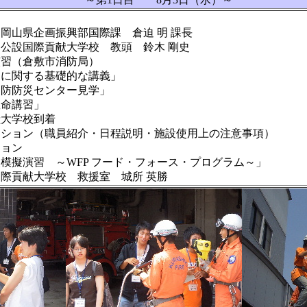
山県企画振興部国際課 倉迫 明 課長
設国際貢献大学校 教頭 鈴木 剛史
習（倉敷市消防局）
関する基礎的な講義」
防災センター見学」
命講習」
大学校到着
ション（職員紹介・日程説明・施設使用上の注意事項）
ョン
擬演習 ～WFP フード・フォース・プログラム～」
献大学校 救援室 城所 英勝