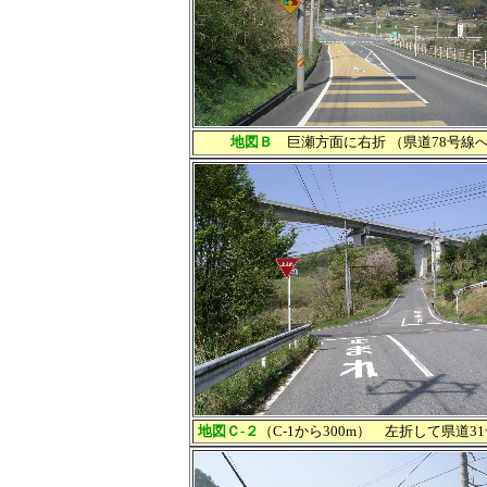
地図Ｂ
巨瀬方面に右折 （県道78号線へ
地図Ｃ-２
（C-1から300m） 左折して県道3