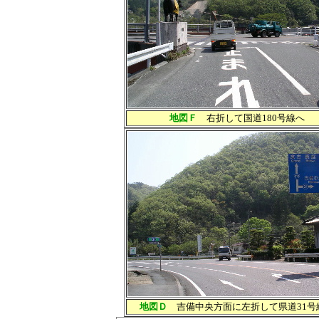
地図Ｆ
右折して国道180号線へ
地図Ｄ
吉備中央方面に左折して県道31号