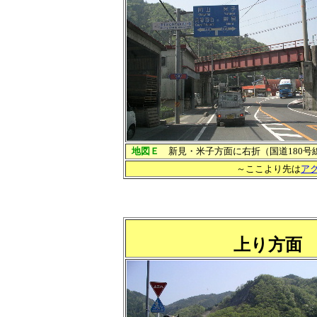
地図Ｅ
新見・米子方面に右折（国道180号
～ここより先は
ア
上り方面
（