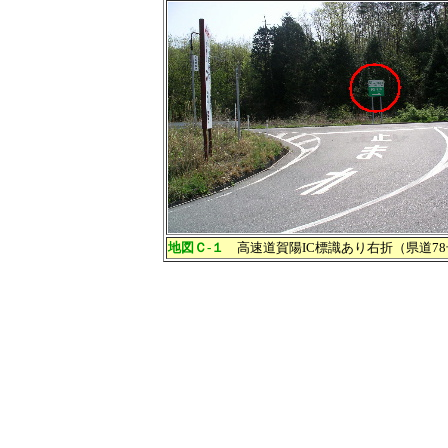
地図Ｃ-１
高速道賀陽IC標識あり右折（県道7