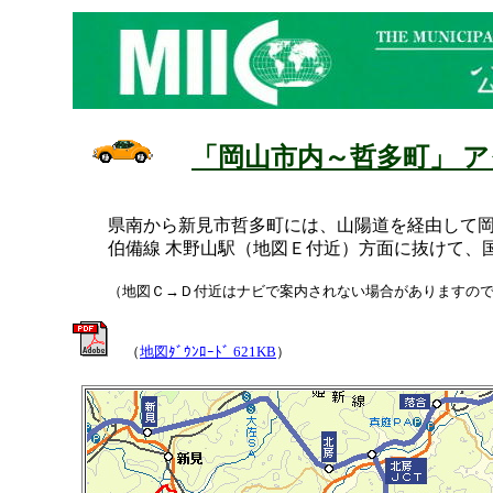
「岡山市内～哲多町」 
県南から新見市哲多町には、山陽道を経由して岡
伯備線 木野山駅（地図Ｅ付近）方面に抜けて、国道
（地図Ｃ→Ｄ付近はナビで案内されない場合がありますの
（
地図ﾀﾞｳﾝﾛｰﾄﾞ 621KB
）