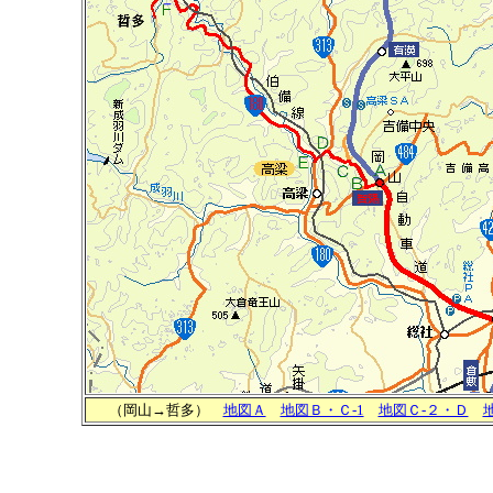
（岡山→哲多）
地図Ａ
地図Ｂ・Ｃ-1
地図Ｃ-２・Ｄ