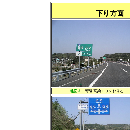
下り方面
（
地図Ａ
賀陽 高梁ＩＣをおりる