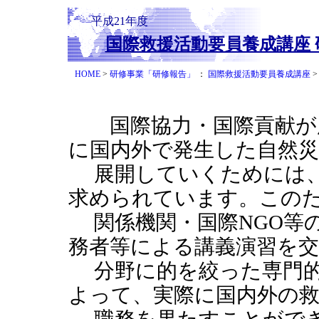
平成21年度
国際救援活動要員養成講座 
HOME
>
研修事業「研修報告」
：
国際救援活動要員養成講座
>
国際協力・国際貢献が広
に国内外で発生した自然災
展開していくためには、
求められています。このた
関係機関・国際NGO等
務者等による講義演習を交
分野に的を絞った専門的
よって、実際に国内外の