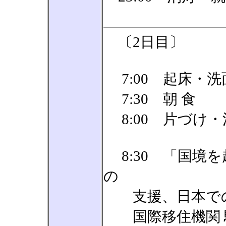
〔2日目〕
7:00 起床・洗
7:30 朝 食
8:00 片づけ・
8:30 「国境
の
支援、日本で
国際移住機関 駐