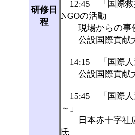
12:45 「国際
研修日
NGOの活動
程
現場からの事例
公設国際貢献大学
14:15 「国際
公設国際貢献大学
15:45 「国際
～」
日本赤十字社広島
氏