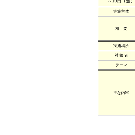
～10日（金）
実施主体
概 要
実施場所
対 象 者
テーマ
主な内容