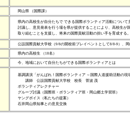
岡山県 （国際課）
県内の高校生が自分たちで できる国際ボランティア活動について
討議し、意見発表を行う場を県が提供することにより、高校生が国
取り組むことを支援し、将来の国際貢献活動の担い手を育成する
公設国際貢献大学校（9/8の開校前プレイベントとして8/8-9）、
県内の高校生 （18名）
今、地域において自分たちができる国際ボランティアとは
基調講演「がんばれ！国際ボランティア ～国際人道援助活動の現場
講師 公設国際貢献大学校 校長 菅波 茂
ボランティアレクチャー
グループ討議（国際班・ボランティア班・岡山郷土学習班）
ヤングボイス（私たちの提案）
石井岡山県知事との意見交換