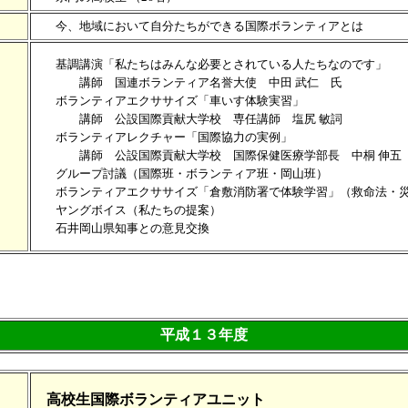
今、地域において自分たちができる国際ボランティアとは
基調講演「私たちはみんな必要とされている人たちなのです」
講師 国連ボランティア名誉大使 中田 武仁 氏
ボランティアエクササイズ「車いす体験実習」
講師 公設国際貢献大学校 専任講師 塩尻 敏詞
ボランティアレクチャー「国際協力の実例」
講師 公設国際貢献大学校 国際保健医療学部長 中桐 伸五
グループ討議（国際班・ボランティア班・岡山班）
ボランティアエクササイズ「倉敷消防署で体験学習」（救命法・災
ヤングボイス（私たちの提案）
石井岡山県知事との意見交換
平成１３年度
高校生国際ボランティアユニット