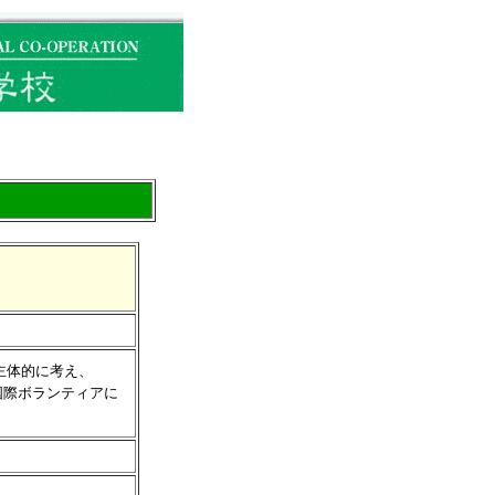
主体的に考え、
際ボランティアに
。