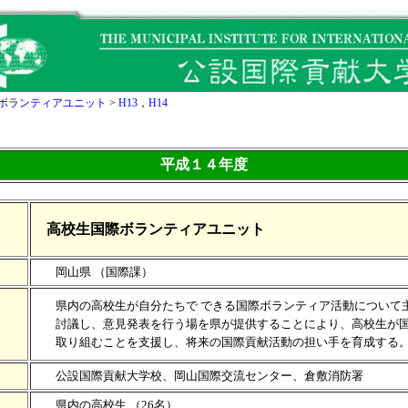
ボランティアユニット
>
H13
，
H14
平成１４年度
高校生国際ボランティアユニット
岡山県 （国際課）
県内の高校生が自分たちで できる国際ボランティア活動について
討議し、意見発表を行う場を県が提供することにより、高校生が国
取り組むことを支援し、将来の国際貢献活動の担い手を育成する
公設国際貢献大学校、岡山国際交流センター、倉敷消防署
県内の高校生 （26名）